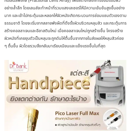
กับเลนส์พิเศษ (Fractional Lens Array) เพื่อสร้างกลไกการซ่อมแซมผิว
อย่างล้ำลึก โดยเลนส์จะทำหน้าที่รวมแสงเลเซอร์ให้มีความเข้มข้นสูงขึ้นอย่าง
มาก และเข้าไปกระตุ้นและหลอกให้ผิวหนังเกิดกระบวนการซ่อมแซมตัวเองตาม
ธรรมชาติ โดยจะเริ่มจากสลายพังผืดที่ดึงรั้งผิวบริเวณหลุมสิว และกระตุ้นการ
สร้างคอลลาเจนและอีลาสตินใหม่ เมื่อคอลลาเจนใหม่ถูกสร้างขึ้น โครงสร้าง
ผิวหนังที่เคยยุบตัวเป็นหลุมจะถูกดันให้ตื้นขึ้นจากภายในส่งผลให้หลุมสิวค่อย
ๆ ตื้นขึ้น ผิวโดยรวมจึงกลับมาเรียบเนียนและแข็งแรงขึ้นในที่สุด