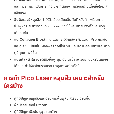
และถาวร เพราะเป็นการแก้ปัญหาที่ต้นเหตุ พร้อมสร้างเนื้อเยื่อใหม่ให้
แข็งแรง
ฉีดฟิลเลอร์หลุมสิว
ทำให้ผิวเรียบเนียนขึ้นทันทีหลังทำ พร้อมการ
ฟื้นฟูผิวระยะยาวจาก Pico Laser ช่วยให้หลุมสิวยุบตัวเร็วและผิวดู
เต็มอิ่มขึ้น
ฉีด Collagen Biostimulator
จะให้ผลลัพธ์ผิวแน่น เฟิร์ม กระชับ
และดูเรียบเนียนขึ้น ผลลัพธ์คงอยู่ได้นาน มอบความอ่อนเยาว์และผิวที่
ดูมีคุณภาพดีขึ้น
ฉีดเมโสหน้าใส
ช่วยให้ผิวอิ่มฟู นุ่มเด้ง ฉ่ำน้ำ ลดรอยแดงหลังเลเซอร์
ได้ดีและทำให้ผิวโดยรวมกลับมาสุขภาพดีได้เร็วขึ้น
การทำ Pico Laser หลุมสิว เหมาะสำหรับ
ใครบ้าง
ผู้ที่มีปัญหาหลุมสิวและต้องการฟื้นฟูผิวให้เรียบเนียนขึ้น
ผู้ที่มีรอยแผลเป็นจากสิว
ผู้ที่มีปัญหาผิวมัน รูขุมขนกว้าง