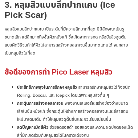
3. หลุมสิวแบบลึกปากแคบ (Ice
Pick Scar)
หลุมสิวแบบลึกปากแคบ เป็นระดับที่มีความลึกมากที่สุด มีมีลักษณะเป็นรู
ขนาดเล็ก แต่ลึกมากถึงชั้นผิวหนังแท้ ซึ่งเกิดจากการกด หรือบีบสิวอุดตัน
แบบผิดวิธีจนทำให้ผิวไม่สามารถสร้างคอลลาเจนขึ้นมาทดแทนได้ จนกลาย
เป็นหลุมสิวในที่สุด
ข้อดีของการทำ Pico Laser หลุมสิว
ประสิทธิภาพสูงในการรักษาหลุมสิว
สามารถรักษาหลุมสิวได้ทั้งชนิด
Rolling, Boxcar, และ Icepick โดยเฉพาะหลุมสิวตื้น ๆ
กระตุ้นการสร้างคอลลาเจน
พลังงานเลเซอร์จะสร้างช่องว่างขนาด
เล็กในชั้นหนังแท้ ซึ่งกระตุ้นให้ร่างกายสร้างคอลลาเจนและอีลาสติน
ใหม่มาเติมเต็ม ทำให้หลุมสิวดูตื้นขึ้นและผิวเรียบเนียนขึ้น
ลดปัญหาเม็ดสีผิว
ช่วยลดรอยดำ รอยแดงและความผิดปกติของเม็ด
สีที่มักเกิดร่วมกับหลุมสิวได้ในคราวเดียวกัน