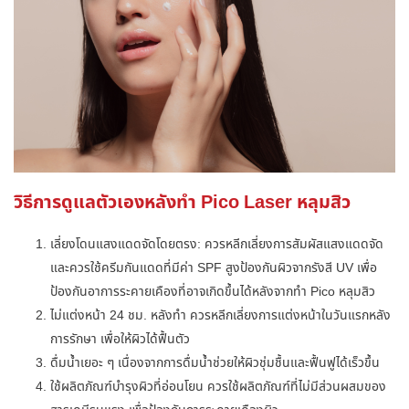
วิธีการดูแลตัวเองหลังทำ Pico Laser หลุมสิว
เลี่ยงโดนแสงแดดจัดโดยตรง: ควรหลีกเลี่ยงการสัมผัสแสงแดดจัด
และควรใช้ครีมกันแดดที่มีค่า SPF สูงป้องกันผิวจากรังสี UV เพื่อ
ป้องกันอาการระคายเคืองที่อาจเกิดขึ้นได้หลังจากทำ
Pico หลุมสิว
ไม่แต่งหน้า 24 ชม. หลังทำ ควรหลีกเลี่ยงการแต่งหน้าในวันแรกหลัง
การรักษา เพื่อให้ผิวได้ฟื้นตัว
ดื่มน้ำเยอะ ๆ เนื่องจากการดื่มน้ำช่วยให้ผิวชุ่มชื้นและฟื้นฟูได้เร็วขึ้น
ใช้ผลิตภัณฑ์บำรุงผิวที่อ่อนโยน ควรใช้ผลิตภัณฑ์ที่ไม่มีส่วนผสมของ