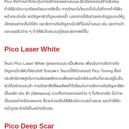
Pico ซึ่งทำหน้าที่กระตุ้นการสร้างคอลลาเจนและจัดเรียงโครงสร้างผิวใหม่
ทำให้ผิวมีความเรียบเนียนมากยิ่งขึ้น การรักษาในโหมดนี้เน้นไปที่การทำให้ผิว
หน้ากระจ่างใส ลดปัญหาผิวที่ดูหมองคล้ำ นอกจากนี้ยังช่วยกระชับรูขุมขนให้ดู
เล็กลงอย่างเห็นได้ชัด และจัดการกับปัญหาเม็ดสีที่ไม่สม่ำเสมอ เช่น จุดด่างดำ
และรอยสิวต่าง ๆ ทำให้ผิวโดยรวมดูใสและสุขภาพดีขึ้น
Pico Laser White
โหมด Pico Laser White ถูกออกแบบมาเป็นพิเศษ เพื่อเน้นการจัดการกับ
ปัญหาเม็ดสีผิวที่ผิดปกติ โดยเฉพาะ โหมดนี้ใช้หัวเลเซอร์ Pico Toning ซึ่งมี
ประสิทธิภาพสูงในการปล่อยพลังงานเพื่อสลายเม็ดสีส่วนเกินที่สะสมอยู่ในชั้น
ผิวได้อย่างแม่นยำ การรักษาจึงให้ผลลัพธ์ที่ดีเยี่ยมในการจัดการกับปัญหาสีผิว
เป็นหลัก เช่น ฝ้า (Melasma) รวมถึงการลดรอยต่าง ๆ ที่เกิดจากสิว ไม่ว่าจะ
เป็นรอยดำหรือรอยแดง ซึ่งจะช่วยปรับให้สีผิวมีความสม่ำเสมอ และทำให้ผิว
หน้าดูกระจ่างใสขึ้นอย่างชัดเจน
Pico Deep Scar