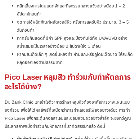
หลีกเลี่ยงการโดนแดดจัดและกิจกรรมกลางแจ้งอย่างน้อย 1 – 2
สัปดาห์ก่อนทำ
งดการใช้ผลิตภัณฑ์ผลัดเซลล์ผิว หรือการสครับผิว ประมาณ 3 – 5
วันก่อนทำ
ทาครีมกันแดดที่มีค่า SPF สูงและป้องกันได้ทั้ง UVA/UVB อย่าง
สม่ำเสมอเป็นเวลาอย่างน้อย 2 สัปดาห์ถึง 1 เดือน
หากมีสะเก็ดเล็ก ๆ เกิดขึ้นหลังทำ ห้ามแกะหรือถูโดยเด็ดขาด ให้สะเก็ด
หลุดออกเองตามธรรมชาติ
Pico Laser หลุมสิว ทำร่วมกับทำหัตถการ
อะไรได้บ้าง?
Dr. Bank Clinic เราเข้าใจดีว่าการรักษาหลุมสิวต้องอาศัยการวางแผนแบบ
องค์รวม เพื่อให้ได้ผลลัพธ์ที่เหนือกว่าการทำเลเซอร์เพียงอย่างเดียว การทำ
Pico Laser เพื่อกระตุ้นคอลลาเจนและซ่อมแซมผิวอย่างล้ำลึก จะยิ่งทวีคูณ
ประสิทธิภาพเมื่อทำร่วมกับหัตถการที่เราคัดสรรมาแล้ว ดังนี้
ตัดพังผืดหลุมสิว (Subcision)
จะช่วยให้หลุมสิวตื้นขึ้นอย่างชัดเจน