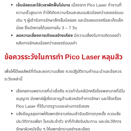
เจ็บน้อยและใช้เวลาพักฟื้นไม่นาน
เนื่องจาก Pico Laser ทำงานที่
ความเร็วสูงมาก ทำให้เกิดความร้อนสะสมบนผิวน้อยกว่าเลเซอร์แบบ
เดิม ๆ ผู้เข้ารับการรักษาสึกเจ็บน้อยลง และมีรอยแดงหรือสะเก็ดเล็ก
น้อย ซึ่งมักหายได้เองภายใน 3 – 7 วัน
ลดความเสี่ยงการเกิดผลข้างเคียง
มีความเสี่ยงในการเกิดรอยดำ
หลังการอักเสบน้อยกว่าเลเซอร์แบบเก่า
ข้อควรระวังในการทำ Pico Laser หลุมสิว
เพื่อให้ได้ผลลัพธ์ที่ดีและลดความเสี่ยง ควรปฏิบัติตามคำแนะนำและข้อควร
ระวังเหล่านี้
เลือกสถานพยาบาลที่น่าเชื่อถือ ควรทำในคลินิกหรือโรงพยาบาลที่มีใบ
อนุญาต มีแพทย์ผู้เชี่ยวชาญด้านผิวหนังทำการรักษา และใช้เครื่อง
Pico Laser ที่ได้มาตรฐานและผ่านการรับรอง
แจ้งข้อมูลสุขภาพให้แพทย์ทราบก่อนเข้ารับบริการทุกครั้ง ควรแจ้ง
ประวัติการแพ้ยา โรคประจำตัว ยาที่กำลังรับประทาน และประวัติการ
รักษาผิวหนังอื่น ๆ ให้แพทย์ทราบอย่างละเอียด