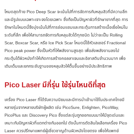
โหมดสุดท้าย Pico Deep Scar จะเน้นไปที่การจัดการกับหลุมสิวที่มีความลึก
และมีรูปแบบเฉพาะเจาะจงโดยเฉพาะ ซึ่งถือเป็นปัญหาผิวที่รักษายากที่สุด การ
รักษาในโหมดนี้จึงมุ่งเน้นไปที่การซ่อมแซมและกระตุ้นการสร้างเนื้อเยื่อใหม่ใน
ระดับที่ลึก เพื่อให้สามารถจัดการกับหลุมสิวได้ทุกชนิด ไม่ว่าจะเป็น Rolling
Scar, Boxcar Scar, หรือ Ice Pick Scar โหมดนี้ใช้หัวเลเซอร์ Fractional
Pico peak power ซึ่งเป็นหัวที่ให้พลังงานสูงสุด เพื่อส่งพลังงานลงไป
กระตุ้นใต้ผิวหนังทำให้เกิดการสร้างคอลลาเจนและอิลาสตินจำนวนมาก เพื่อ
เติมเต็มและยกกระชับฐานของหลุมสิวให้ตื้นขึ้นอย่างมีประสิทธิภาพ
Pico Laser มีกี่รุ่น ใช้รุ่นไหนดีที่สุด
เครื่อง Pico Laser ที่ได้รับความนิยมและมีการนำเข้ามาใช้ในประเทศไทยมี
หลายรุ่นจากหลายบริษัทผู้ผลิต เช่น PicoSure, Enlighten, PicoWay,
PicoPlus และ Discovery Pico ซึ่งแต่ละรุ่นถูกออกแบบมาให้มีจุดเด่นและ
เหมาะกับปัญหาผิวที่แตกต่างกันออกไป ดังนั้นการตัดสินใจเลือกเครื่อง Pico
Laser ควรปรึกษาแพทย์ผู้เชี่ยวชาญด้านผิวหนังโดยตรง เพื่อให้แพทย์