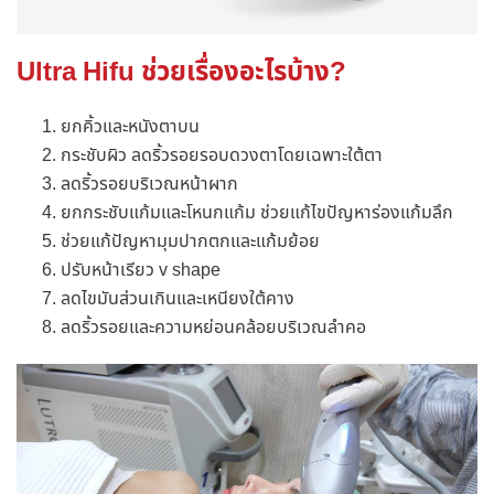
Ultra Hifu ช่วยเรื่องอะไรบ้าง?
ยกคิ้วและหนังตาบน
กระชับผิว ลดริ้วรอยรอบดวงตาโดยเฉพาะใต้ตา
ลดริ้วรอยบริเวณหน้าผาก
ยกกระชับแก้มและโหนกแก้ม ช่วยแก้ไขปัญหาร่องแก้มลึก
ช่วยแก้ปัญหามุมปากตกและแก้มย้อย
ปรับหน้าเรียว v shape
ลดไขมันส่วนเกินและเหนียงใต้คาง
ลดริ้วรอยและความหย่อนคล้อยบริเวณลำคอ