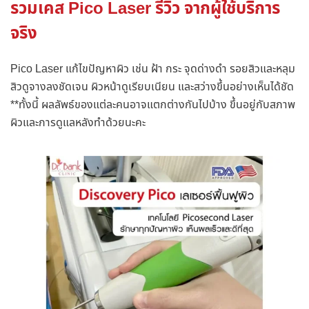
รวมเคส Pico Laser รีวิว จากผู้ใช้บริการ
จริง
Pico Laser แก้ไขปัญหาผิว เช่น ฝ้า กระ จุดด่างดำ รอยสิวและหลุม
สิวดูจางลงชัดเจน ผิวหน้าดูเรียบเนียน และสว่างขึ้นอย่างเห็นได้ชัด
**ทั้งนี้ ผลลัพธ์ของแต่ละคนอาจแตกต่างกันไปบ้าง ขึ้นอยู่กับสภาพ
ผิวและการดูแลหลังทำด้วยนะคะ