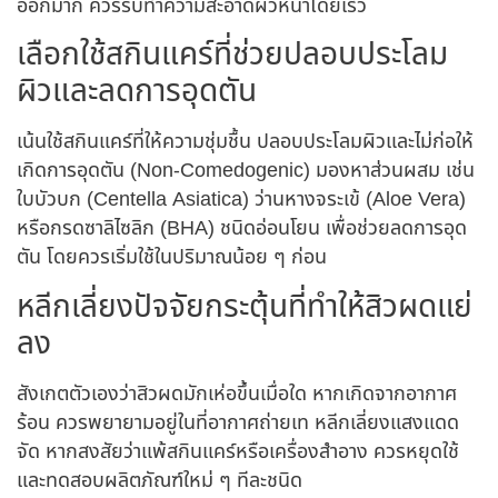
ออกมาก ควรรีบทำความสะอาดผิวหน้าโดยเร็ว
เลือกใช้สกินแคร์ที่ช่วยปลอบประโลม
ผิวและลดการอุดตัน
เน้นใช้สกินแคร์ที่ให้ความชุ่มชื้น ปลอบประโลมผิวและไม่ก่อให้
เกิดการอุดตัน (Non-Comedogenic) มองหาส่วนผสม เช่น
ใบบัวบก (Centella Asiatica) ว่านหางจระเข้ (Aloe Vera)
หรือกรดซาลิไซลิก (BHA) ชนิดอ่อนโยน เพื่อช่วยลดการอุด
ตัน โดยควรเริ่มใช้ในปริมาณน้อย ๆ ก่อน
หลีกเลี่ยงปัจจัยกระตุ้นที่ทำให้สิวผดแย่
ลง
สังเกตตัวเองว่า
สิวผด
มักเห่อขึ้นเมื่อใด หาก
เกิดจาก
อากาศ
ร้อน ควรพยายามอยู่ในที่อากาศถ่ายเท หลีกเลี่ยงแสงแดด
จัด หากสงสัยว่าแพ้สกินแคร์หรือเครื่องสำอาง ควรหยุดใช้
และทดสอบผลิตภัณฑ์ใหม่ ๆ ทีละชนิด