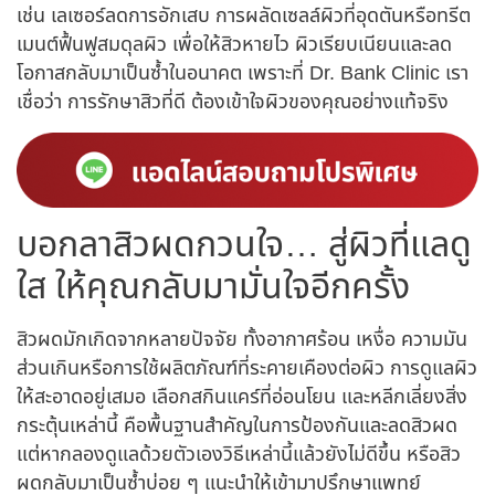
เช่น เลเซอร์ลดการอักเสบ การผลัดเซลล์ผิวที่อุดตันหรือทรีต
เมนต์ฟื้นฟูสมดุลผิว เพื่อให้สิวหายไว ผิวเรียบเนียนและลด
โอกาสกลับมาเป็นซ้ำในอนาคต เพราะที่ Dr. Bank Clinic เรา
เชื่อว่า การรักษาสิวที่ดี ต้องเข้าใจผิวของคุณอย่างแท้จริง
บอกลาสิวผดกวนใจ… สู่ผิวที่แลดู
ใส ให้คุณกลับมามั่นใจอีกครั้ง
สิวผด
มัก
เกิดจาก
หลายปัจจัย ทั้งอากาศร้อน เหงื่อ ความมัน
ส่วนเกินหรือการใช้ผลิตภัณฑ์ที่ระคายเคืองต่อผิว การดูแลผิว
ให้สะอาดอยู่เสมอ เลือกสกินแคร์ที่อ่อนโยน และหลีกเลี่ยงสิ่ง
กระตุ้นเหล่านี้ คือพื้นฐานสำคัญในการป้องกันและลดสิวผด
แต่หากลองดูแลด้วยตัวเองวิธีเหล่านี้แล้วยังไม่ดีขึ้น หรือสิว
ผดกลับมาเป็นซ้ำบ่อย ๆ แนะนำให้เข้ามาปรึกษาแพทย์