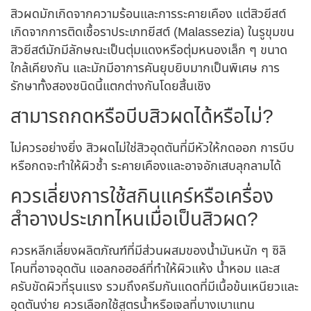
สิวผด
มัก
เกิดจาก
ความร้อนและการระคายเคือง แต่สิวยีสต์
เกิดจากการติดเชื้อราประเภทยีสต์ (Malassezia) ในรูขุมขน
สิวยีสต์มักมีลักษณะเป็นตุ่มแดงหรือตุ่มหนองเล็ก ๆ ขนาด
ใกล้เคียงกัน และมักมีอาการคันยุบยิบมากเป็นพิเศษ การ
รักษาทั้งสองชนิดนี้แตกต่างกันโดยสิ้นเชิง
สามารถกดหรือบีบสิวผดได้หรือไม่?
ไม่ควรอย่างยิ่ง สิวผดไม่ใช่สิวอุดตันที่มีหัวให้กดออก การบีบ
หรือกดจะทำให้ผิวช้ำ ระคายเคืองและอาจอักเสบลุกลามได้
ควรเลี่ยงการใช้สกินแคร์หรือเครื่อง
สำอางประเภทไหนเมื่อเป็นสิวผด?
ควรหลีกเลี่ยงผลิตภัณฑ์ที่มีส่วนผสมของน้ำมันหนัก ๆ ซิลิ
โคนที่อาจอุดตัน แอลกอฮอล์ที่ทำให้ผิวแห้ง น้ำหอม และส
ครับขัดผิวที่รุนแรง รวมถึงครีมกันแดดที่มีเนื้อข้นเหนียวและ
อุดตันง่าย ควรเลือกใช้สูตรน้ำหรือเจลที่บางเบาแทน