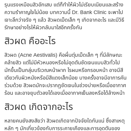
รุนแรงเหมือนสิวอักเสบ แต่ก็ทำให้ผิวไม่เรียบเนียนและสร้าง
ความรำคาญใจไม่น้อย บทความนี้ Dr. Bank Clinic จะพาไป
เจาะลึกว่าจริง ๆ แล้ว
สิวผดเม็ดเล็ก ๆ เกิดจากอะไร
และมี
วิธี
รักษา
อย่างไรให้ผิวกลับมาใสอีกครั้งกัน
สิวผด คืออะไร
สิวผด (Acne Aestivalis) คือผื่นตุ่มเม็ดเล็ก ๆ ที่มีลักษณะ
คล้ายสิว แต่ไม่มีหัวหนองหรือไม่อุดตันชัดเจนแบบสิวทั่วไป
มักขึ้นเป็นกลุ่มบริเวณหน้าผาก ไรผมหรือกรอบหน้า อาจมีสี
เดียวกับผิวหนังหรือมีสีแดงเล็กน้อย บางครั้งอาจมีอาการคัน
ร่วมด้วย สิวผดมักจะปรากฏชัดเจนในช่วงบ่ายหรือเมื่ออากาศ
ร้อน และอาจยุบตัวลงได้เองเมื่ออากาศเย็นลงหรือได้ล้างหน้า
สิวผด เกิดจากอะไร
หลายคนยังสงสัยว่า
สิวผดเกิดจาก
ปัจจัยใดกันแน่ ซึ่งสาเหตุ
หลัก ๆ มักเกี่ยวข้องกับการระคายเคืองและการอุดตันของ