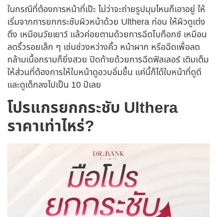
ในกรณีที่ต้องการหน้าที่เป๊ะ ไม่ว่าจะถ่ายรูปมุมไหนก็เอาอยู่ ให้
เริ่มจากการยกกระชับผิวหน้าด้วย Ulthera ก่อน ให้ผิวดูเต่ง
ตึง เหมือนวัยเยาว์ แล้วค่อยตามด้วยการฉีดโบท็อกซ์ เหมือน
ลดริ้วรอยเล็ก ๆ เช่นช่วงหว่างคิ้ว หน้าผาก หรือฉีดเพื่อลด
กล้ามเนื้อกรามก็ยิ่งสวย ปิดท้ายด้วยการฉีดฟิลเลอร์ เติมเต็ม
ให้ส่วนที่ต้องการให้ใบหน้าดูอวบอิ่มขึ้น แค่นี้ก็ได้ใบหน้าที่ดูดี
และดูเด็กลงไปเป็น 10 ปีเลย
โปรแกรยกกระชับ Ulthera
ราคาเท่าไหร่?