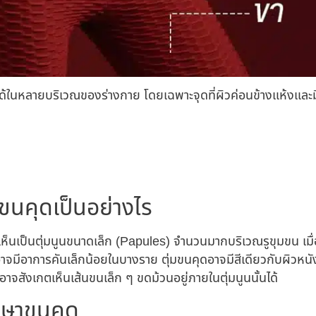
ด้ในหลายบริเวณของร่างกาย โดยเฉพาะจุดที่ผิวค่อนข้างแห้งและมี
ก
นคุดเป็นอย่างไร
นเป็นตุ่มนูนขนาดเล็ก (Papules) จำนวนมากบริเวณรูขุมขน เมื่อสั
่อาจมีอาการคันเล็กน้อยในบางราย ตุ่มขนคุดอาจมีสีเดียวกับผิวหนัง
อาจสังเกตเห็นเส้นขนเล็ก ๆ ขดม้วนอยู่ภายในตุ่มนูนนั้นได้
ักษาขนคุด