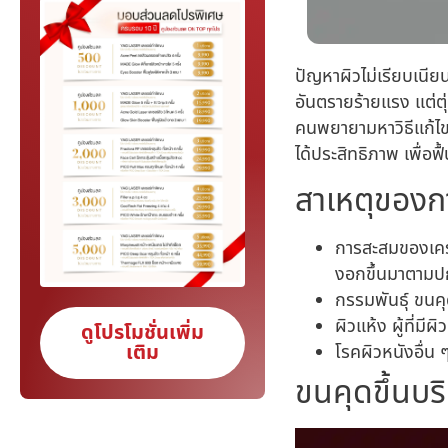
ปัญหาผิวไม่เรียบเนีย
อันตรายร้ายแรง แต่ตุ
คนพยายามหาวิธีแก้ไข 
ได้ประสิทธิภาพ เพื่อฟื
สาเหตุของก
การสะสมของเครา
งอกขึ้นมาตามปกต
กรรมพันธุ์ ขนคุ
ผิวแห้ง ผู้ที่มี
ดูโปรโมชั่นเพิ่ม
เติม
โรคผิวหนังอื่น 
ขนคุดขึ้นบร