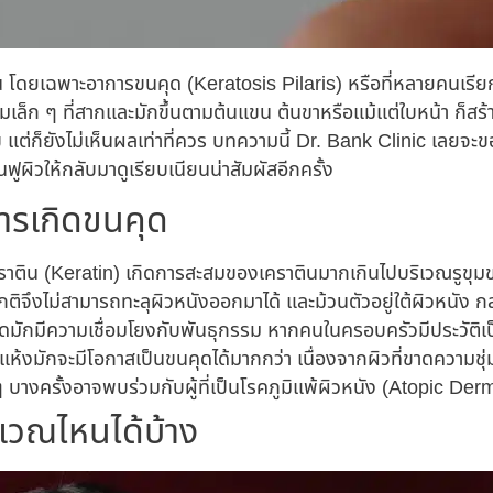
น โดยเฉพาะอาการขนคุด (Keratosis Pilaris) หรือที่หลายคนเรีย
่มเล็ก ๆ ที่สากและมักขึ้นตามต้นแขน ต้นขาหรือแม้แต่ใบหน้า ก็สร
แต่ก็ยังไม่เห็นผลเท่าที่ควร บทความนี้ Dr. Bank Clinic เลยจ
้นฟูผิวให้กลับมาดูเรียบเนียนน่าสัมผัสอีกครั้ง
ารเกิดขนคุด
ติน (Keratin) เกิดการสะสมของเคราตินมากเกินไปบริเวณรูขุมขน
ิจึงไม่สามารถทะลุผิวหนังออกมาได้ และม้วนตัวอยู่ใต้ผิวหนัง กล
ดมักมีความเชื่อมโยงกับพันธุกรรม หากคนในครอบครัวมีประวัติเป็นข
ผิวแห้งมักจะมีโอกาสเป็นขนคุดได้มากกว่า เนื่องจากผิวที่ขาดความชุ
ๆ บางครั้งอาจพบร่วมกับผู้ที่เป็นโรคภูมิแพ้ผิวหนัง (Atopic Derm
ิเวณไหนได้บ้าง