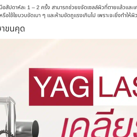
ือสัปดาห์ละ 1 – 2 ครั้ง สามารถช่วยขจัดเซลล์ผิวที่ตายแล้วและเค
วหรือใช้ใยบวบขัดเบา ๆ และห้ามขัดถูแรงเกินไป เพราะจะยิ่งทำให้ผ
ษาขนคุด